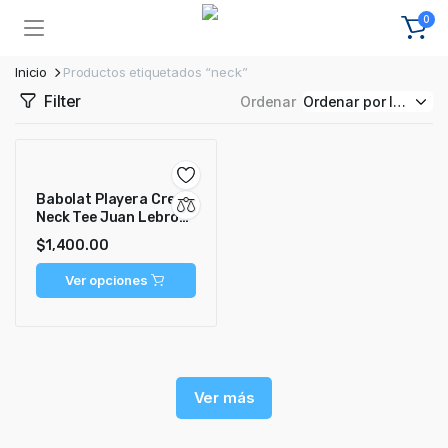
0
Inicio
Productos etiquetados “neck”
Filter
Ordenar
Babolat Playera Crew
Neck Tee Juan Lebrón
2025
$
1,400.00
Ver opciones
Ver más