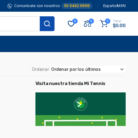
Comunícate con nosotros
55 9462 9696
Español
MXN
Total
0
0
0
$
0.00
Ordenar
Visita nuestra tienda Mi Tennis