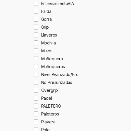
EntrenamientoVIA
Falda
Gorra
Grip
Llaveros
Mochila
Mujer
Muñequera
Muñequeras
Nivel Avanzado/Pro
No Presurizadas
Overgrip
Padel
PALETERO
Paleteros
Playera
Polo