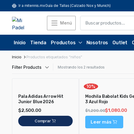
Ir a mitennis.mx
Guía de Tallas (Calzado Nox y Munich)
Menú
Inicio
Tienda
Productos
Nosotros
Outlet
Inicio
Productos etiquetados “niños”
Filter Products
Mostrando los 2 resultados
10%
Pala Adidas Arrow Hit
Mochila Babolat Kids G
Junior Blue 2026
3 Azul Rojo
$
2,500.00
$
1,080.00
$
1,200.00
Comprar
Leer más