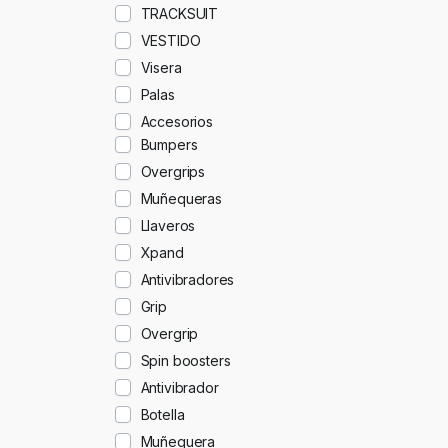
TRACKSUIT
VESTIDO
Visera
Palas
Accesorios
Bumpers
Overgrips
Muñequeras
Llaveros
Xpand
Antivibradores
Grip
Overgrip
Spin boosters
Antivibrador
Botella
Muñequera