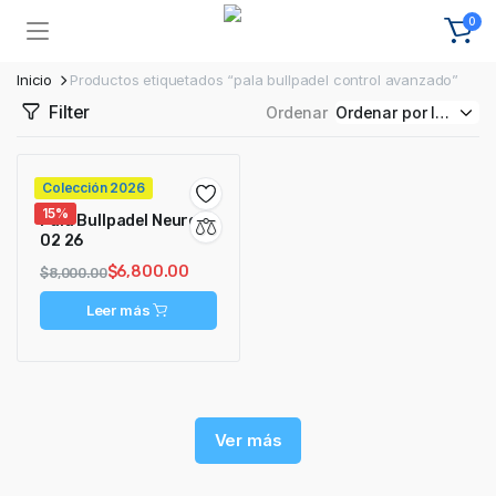
0
Inicio
Productos etiquetados “pala bullpadel control avanzado”
Filter
Ordenar
Colección 2026
15%
Pala Bullpadel Neuron
02 26
$
6,800.00
$
8,000.00
Leer más
Ver más