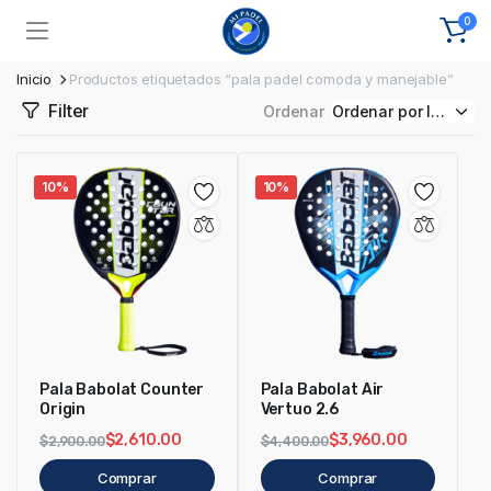
0
Inicio
Productos etiquetados “pala padel comoda y manejable”
Filter
Ordenar
10%
10%
Pala Babolat Counter
Pala Babolat Air
Origin
Vertuo 2.6
$
2,610.00
$
3,960.00
$
2,900.00
$
4,400.00
Comprar
Comprar