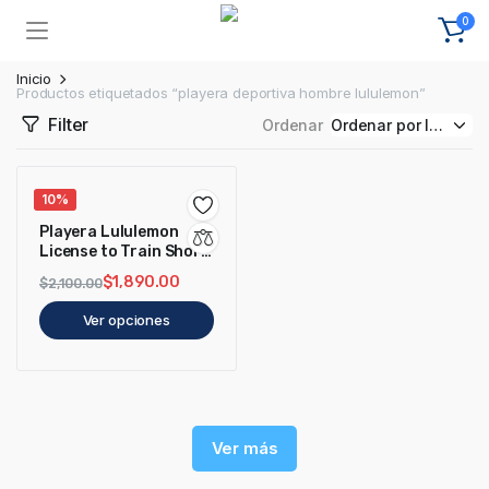
0
Inicio
Productos etiquetados “playera deportiva hombre lululemon”
Filter
Ordenar
10%
Playera Lululemon
License to Train Short
Sleeve Negra
$
1,890.00
$
2,100.00
Ver opciones
Ver más