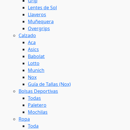
Grip
Lentes de Sol
Llaveros
Muñequera
Overgrips
Calzado
Aca
Asics
Babolat
Lotto
Munich
Nox
Guía de Tallas (Nox)
Bolsas Deportivas
Todas
Paletero
Mochilas
Ropa
Toda