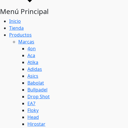
Menú Principal
Inicio
Tienda
Productos
Marcas
4on
Aca
Atika
Adidas
Asics
Babolat
Bullpadel
Drop Shot
EA7
Floky
Head
Hirostar