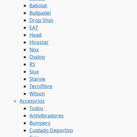
Babolat
Bullpadel
Drop Shot
EA7
Head
Hirostar
Nox
Oxdog
RS
Siux
Starvie
Tecnifibre
Wilson
Accesorios
Todos
Antivibradores
Bumpers
Cuidado Deportivo