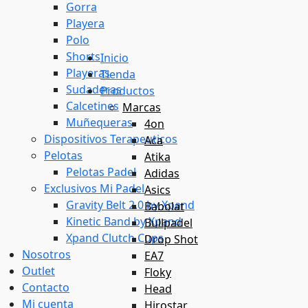
Gorra
Playera
Polo
Shorts
Inicio
Playeras
Tienda
Sudaderas
Productos
Calcetines
Marcas
Muñequeras
4on
Dispositivos Terapeuticos
Aca
Pelotas
Atika
Pelotas Padel
Adidas
Exclusivos Mi Padel
Asics
Gravity Belt 2.0 by Xpand
Babolat
Kinetic Band by Xpand
Bullpadel
Xpand Clutch Cups
Drop Shot
Nosotros
EA7
Outlet
Floky
Contacto
Head
Mi cuenta
Hirostar