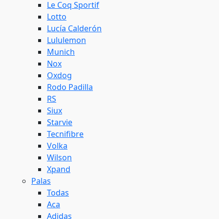
Le Coq Sportif
Lotto
Lucía Calderón
Lululemon
Munich
Nox
Oxdog
Rodo Padilla
RS
Siux
Starvie
Tecnifibre
Volka
Wilson
Xpand
Palas
Todas
Aca
Adidas