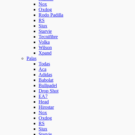
Nox
Oxdog
Rodo Padilla
RS
Siux
Starvie
Tecnifibre
Volka
Wilson
Xpand
Palas
Todas
Aca
Adidas
Babolat
Bullpadel
Drop Shot
EA7
Head
Hirostar
Nox
Oxdog
RS
Siux
Starvie