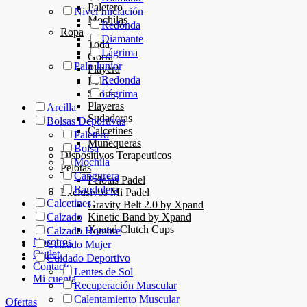
Paletero
Nivel Iniciación
Mochilas
Redonda
Ropa
Diamante
Toda
Lágrima
Gorra
Pala Junior
Playera
Redonda
Polo
Shorts
Lágrima
Playeras
Arcilla
Sudaderas
Bolsas Deportivas
Calcetines
Paletero
Muñequeras
Bolsa
Dispositivos Terapeuticos
Mochila
Pelotas
Cangurera
Pelotas Padel
Bandolera
Exclusivos Mi Padel
Calcetines
Gravity Belt 2.0 by Xpand
Kinetic Band by Xpand
Calzado
Xpand Clutch Cups
Calzado Hombre
Nosotros
Calzado Mujer
Outlet
Cuidado Deportivo
Contacto
Lentes de Sol
Mi cuenta
Recuperación Muscular
Calentamiento Muscular
Ofertas