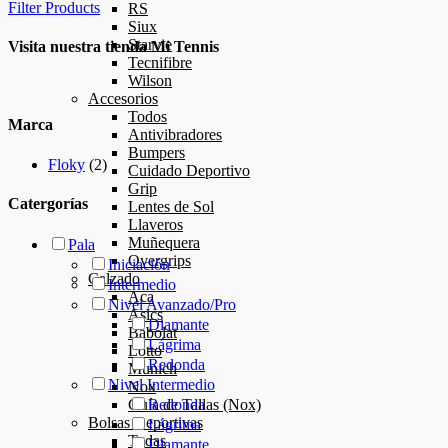
Filter Products
RS
Siux
Starvie
Visita nuestra tienda Mi Tennis
Tecnifibre
Wilson
Accesorios
Todos
Marca
Antivibradores
Bumpers
Floky
(2)
Cuidado Deportivo
Grip
Catergorías
Lentes de Sol
Llaveros
Muñequera
Pala
Overgrips
Iniciación
Calzado
Intermedio
Aca
Nivel Avanzado/Pro
Asics
Diamante
Babolat
Lágrima
Lotto
Redonda
Munich
Nivel Intermedio
Nox
Guía de Tallas (Nox)
Redonda
Bolsas Deportivas
Lágrima
Todas
Diamante