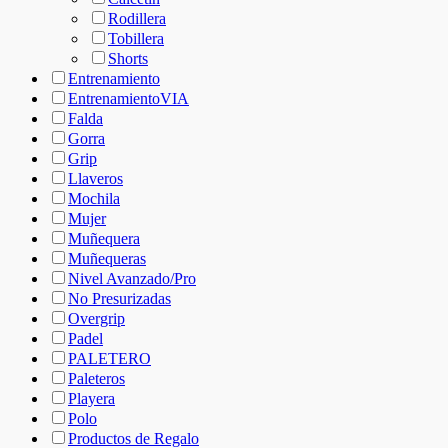
Rodillera
Tobillera
Shorts
Entrenamiento
EntrenamientoVIA
Falda
Gorra
Grip
Llaveros
Mochila
Mujer
Muñequera
Muñequeras
Nivel Avanzado/Pro
No Presurizadas
Overgrip
Padel
PALETERO
Paleteros
Playera
Polo
Productos de Regalo