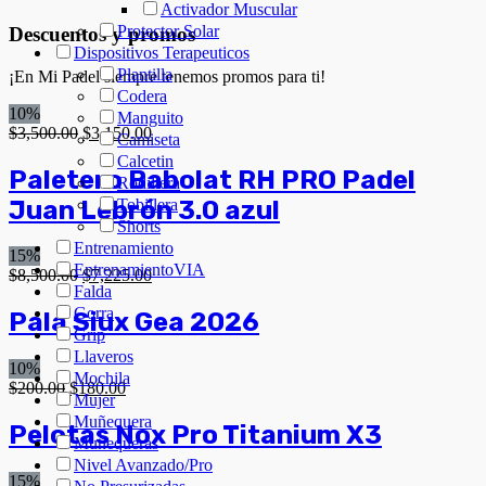
Activador Muscular
Protector Solar
Descuentos y promos
Dispositivos Terapeuticos
Plantilla
¡En Mi Padel siempre tenemos promos para ti!
Codera
10%
Manguito
$
3,500.00
$
3,150.00
Camiseta
Calcetin
Paletero Babolat RH PRO Padel
Rodillera
Juan Lebrón 3.0 azul
Tobillera
Shorts
Entrenamiento
15%
EntrenamientoVIA
$
8,500.00
$
7,225.00
Falda
Gorra
Pala Siux Gea 2026
Grip
Llaveros
10%
Mochila
$
200.00
$
180.00
Mujer
Muñequera
Pelotas Nox Pro Titanium X3
Muñequeras
Nivel Avanzado/Pro
15%