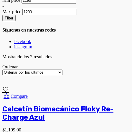
Min price
-
Max price
Filter
Síguenos en nuestras redes
facebook
instagram
Mostrando los 2 resultados
Ordenar
Compare
Calcetín Biomecánico Floky Re-
Charge Azul
$
1,199.00