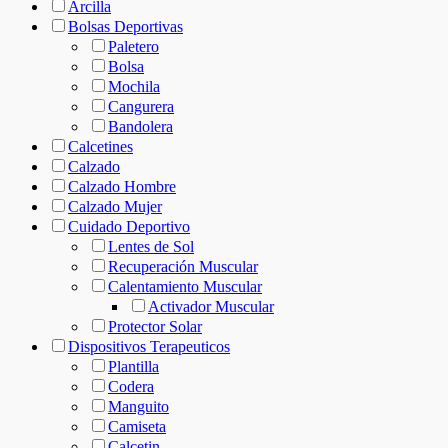
Arcilla
Bolsas Deportivas
Paletero
Bolsa
Mochila
Cangurera
Bandolera
Calcetines
Calzado
Calzado Hombre
Calzado Mujer
Cuidado Deportivo
Lentes de Sol
Recuperación Muscular
Calentamiento Muscular
Activador Muscular
Protector Solar
Dispositivos Terapeuticos
Plantilla
Codera
Manguito
Camiseta
Calcetin