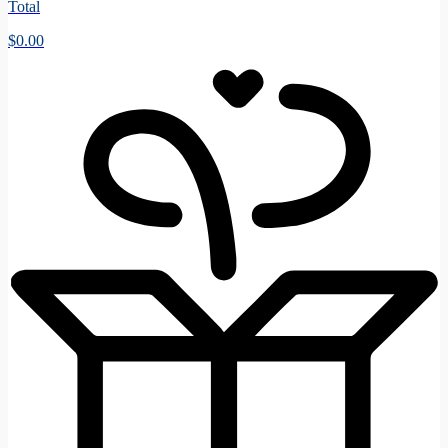
Total
$
0.00