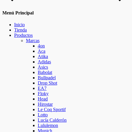
Menú Principal
Inicio
Tienda
Productos
Marcas
4on
Aca
Atika
Adidas
Asics
Babolat
Bullpadel
Drop Shot
EA7
Floky
Head
Hirostar
Le Coq Sportif
Lotto
Lucía Calderón
Lululemon
Munich