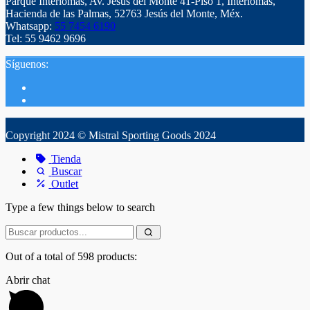
Parque Interlomas, Av. Jesús del Monte 41-Piso 1, Interlomas,
Hacienda de las Palmas, 52763 Jesús del Monte, Méx.
Whatsapp:
55 7454 6190
Tel: 55 9462 9696
Síguenos:
Copyright 2024 © Mistral Sporting Goods 2024
Tienda
Buscar
Outlet
Type a few things below to search
Out of a total of 598 products:
Abrir chat