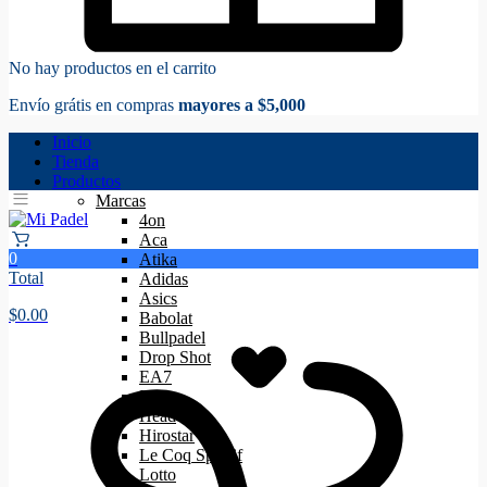
No hay productos en el carrito
Envío grátis en compras
mayores a $5,000
Inicio
Tienda
Productos
Marcas
4on
Aca
0
Atika
Total
Adidas
Asics
$
0.00
Babolat
Bullpadel
Drop Shot
EA7
Floky
Head
Hirostar
Le Coq Sportif
Lotto