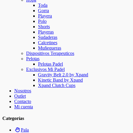
Toda
Gorra
Playera
Polo
Shorts
Playeras
Sudaderas
Calcetines
Muñequeras
Dispositivos Terapeuticos
Pelotas
Pelotas Padel
Exclusivos Mi Padel
Gravity Belt 2.0 by Xpand
Kinetic Band by Xpand
Xpand Clutch Cups
Nosotros
Outlet
Contacto
Mi cuenta
Categorías
Pala