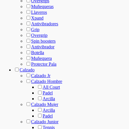
Overgrips
Muñequeras
Llaveros
Xpand
Antivibradores
Grip
Overgrip
Spin boosters
Antivibrador
Botella
Muñequera
Protector Pala
Calzado
Calzado Jr
Calzado Hombre
All Court
Padel
Arcilla
Calzado Mujer
Arcilla
Padel
Calzado Junior
Tennis