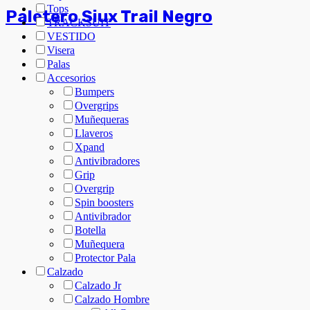
Tops
Paletero Siux Trail Negro
TRACKSUIT
VESTIDO
Visera
Palas
Accesorios
Bumpers
Overgrips
Muñequeras
Llaveros
Xpand
Antivibradores
Grip
Overgrip
Spin boosters
Antivibrador
Botella
Muñequera
Protector Pala
Calzado
Calzado Jr
Calzado Hombre