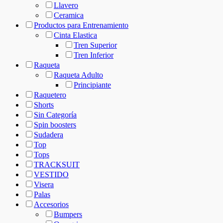
Llavero
Ceramica
Productos para Entrenamiento
Cinta Elastica
Tren Superior
Tren Inferior
Raqueta
Raqueta Adulto
Principiante
Raquetero
Shorts
Sin Categoría
Spin boosters
Sudadera
Top
Tops
TRACKSUIT
VESTIDO
Visera
Palas
Accesorios
Bumpers