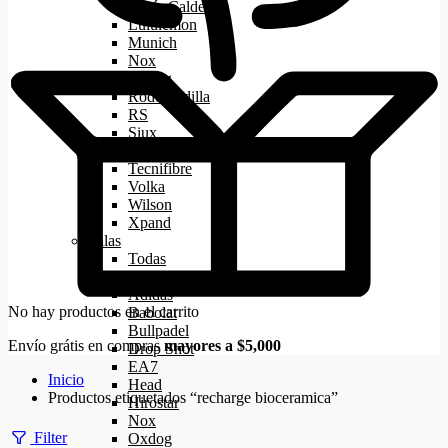
Lucía Calderón
Lululemon
Munich
Nox
Oxdog
Rodo Padilla
RS
Siux
Starvie
Tecnifibre
Volka
Wilson
Xpand
Palas
Todas
Aca
Adidas
No hay productos en el carrito
Babolat
Bullpadel
Envío grátis en compras
mayores a $5,000
Drop Shot
EA7
Inicio
Head
Productos etiquetados “recharge bioceramica”
Hirostar
Nox
Filter
Oxdog