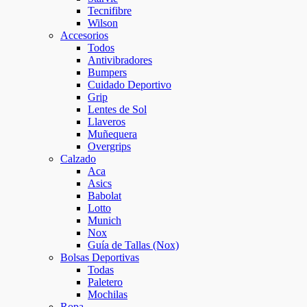
Tecnifibre
Wilson
Accesorios
Todos
Antivibradores
Bumpers
Cuidado Deportivo
Grip
Lentes de Sol
Llaveros
Muñequera
Overgrips
Calzado
Aca
Asics
Babolat
Lotto
Munich
Nox
Guía de Tallas (Nox)
Bolsas Deportivas
Todas
Paletero
Mochilas
Ropa