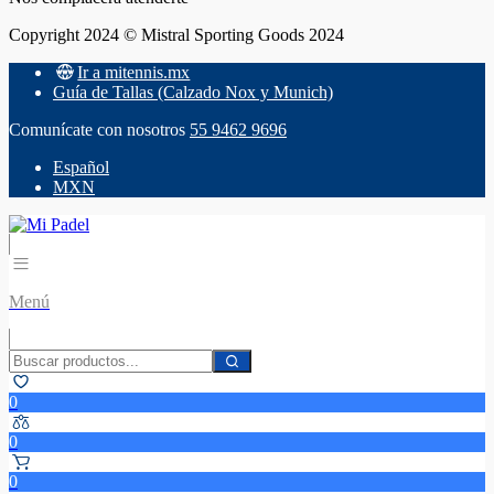
Copyright 2024 © Mistral Sporting Goods 2024
Ir a mitennis.mx
Guía de Tallas (Calzado Nox y Munich)
Comunícate con nosotros
55 9462 9696
Español
MXN
Menú
0
0
0