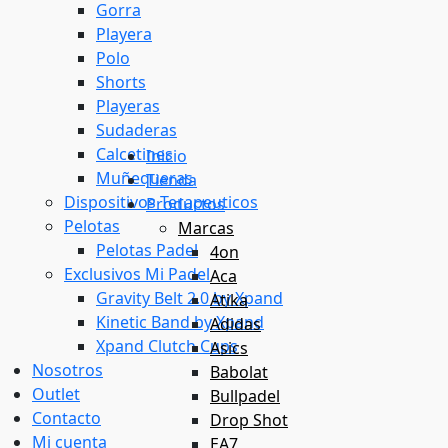
Gorra
Playera
Polo
Shorts
Playeras
Sudaderas
Calcetines
Inicio
Muñequeras
Tienda
Dispositivos Terapeuticos
Productos
Pelotas
Marcas
Pelotas Padel
4on
Exclusivos Mi Padel
Aca
Gravity Belt 2.0 by Xpand
Atika
Kinetic Band by Xpand
Adidas
Xpand Clutch Cups
Asics
Nosotros
Babolat
Outlet
Bullpadel
Contacto
Drop Shot
Mi cuenta
EA7