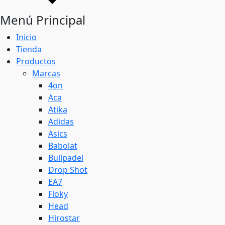
Menú Principal
Inicio
Tienda
Productos
Marcas
4on
Aca
Atika
Adidas
Asics
Babolat
Bullpadel
Drop Shot
EA7
Floky
Head
Hirostar