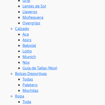
Grip
Lentes de Sol
Llaveros
Muñequera
Overgrips
Calzado
Aca
Asics
Babolat
Lotto
Munich
Nox
Guía de Tallas (Nox)
Bolsas Deportivas
Todas
Paletero
Mochilas
Ropa
Toda