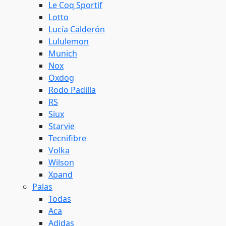
Le Coq Sportif
Lotto
Lucía Calderón
Lululemon
Munich
Nox
Oxdog
Rodo Padilla
RS
Siux
Starvie
Tecnifibre
Volka
Wilson
Xpand
Palas
Todas
Aca
Adidas