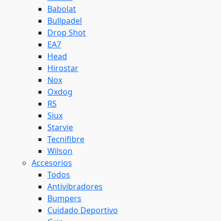
Babolat
Bullpadel
Drop Shot
EA7
Head
Hirostar
Nox
Oxdog
RS
Siux
Starvie
Tecnifibre
Wilson
Accesorios
Todos
Antivibradores
Bumpers
Cuidado Deportivo