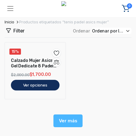
0
Inicio
Productos etiquetados “tenis padel asics mujer”
Filter
Ordenar
15%
Calzado Mujer Asics
Gel Dedicate 8 Padel
Amethyst/White
$
1,700.00
$
2,000.00
Ver opciones
Ver más