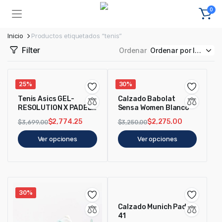
0
Inicio
Productos etiquetados “tenis”
Filter
Ordenar
25%
30%
Tenis Asics GEL-
Calzado Babolat
RESOLUTION X PADEL
Sensa Women Blanco
Dark Cobalt/Vivid
$
2,774.25
$
2,275.00
$
3,699.00
$
3,250.00
Coral
Ver opciones
Ver opciones
30%
Calzado Munich Pad X
41