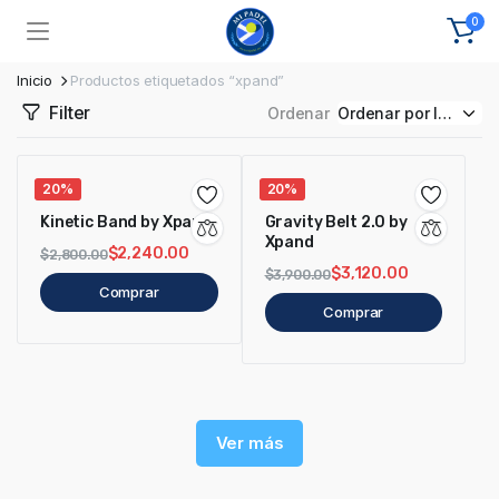
0
Inicio
Productos etiquetados “xpand”
Filter
Ordenar
20%
20%
Kinetic Band by Xpand
Gravity Belt 2.0 by
Xpand
$
2,240.00
$
2,800.00
$
3,120.00
$
3,900.00
Comprar
Comprar
Ver más