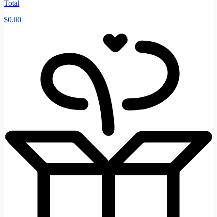
Total
$
0.00