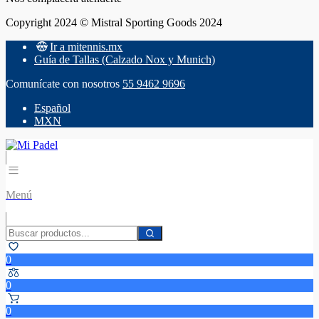
Copyright 2024 © Mistral Sporting Goods 2024
Ir a mitennis.mx
Guía de Tallas (Calzado Nox y Munich)
Comunícate con nosotros
55 9462 9696
Español
MXN
Menú
0
0
0