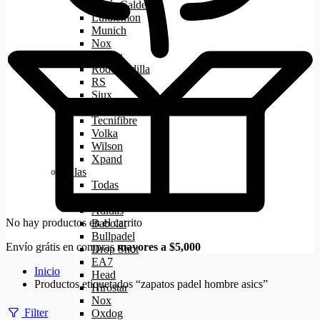
Lucía Calderón
Lululemon
Munich
Nox
Oxdog
Rodo Padilla
RS
Siux
Starvie
Tecnifibre
Volka
Wilson
Xpand
Palas
Todas
Aca
Adidas
No hay productos en el carrito
Babolat
Bullpadel
Envío grátis en compras
mayores a $5,000
Drop Shot
EA7
Inicio
Head
Productos etiquetados “zapatos padel hombre asics”
Hirostar
Nox
Filter
Oxdog