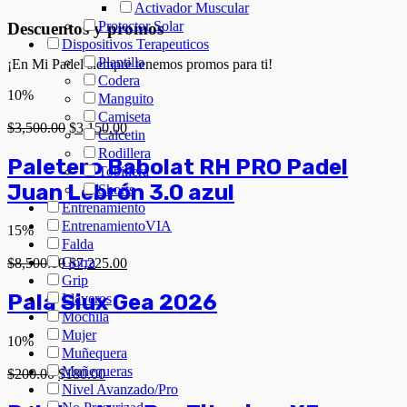
Activador Muscular
Protector Solar
Descuentos y promos
Dispositivos Terapeuticos
Plantilla
¡En Mi Padel siempre tenemos promos para ti!
Codera
10%
Manguito
Camiseta
$
3,500.00
$
3,150.00
Calcetin
Rodillera
Paletero Babolat RH PRO Padel
Tobillera
Juan Lebrón 3.0 azul
Shorts
Entrenamiento
EntrenamientoVIA
15%
Falda
Gorra
$
8,500.00
$
7,225.00
Grip
Pala Siux Gea 2026
Llaveros
Mochila
Mujer
10%
Muñequera
Muñequeras
$
200.00
$
180.00
Nivel Avanzado/Pro