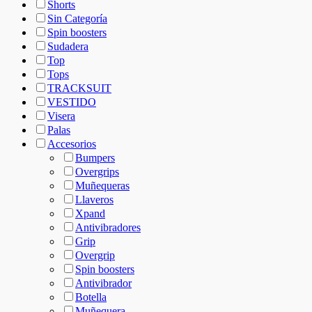
Shorts
Sin Categoría
Spin boosters
Sudadera
Top
Tops
TRACKSUIT
VESTIDO
Visera
Palas
Accesorios
Bumpers
Overgrips
Muñequeras
Llaveros
Xpand
Antivibradores
Grip
Overgrip
Spin boosters
Antivibrador
Botella
Muñequera