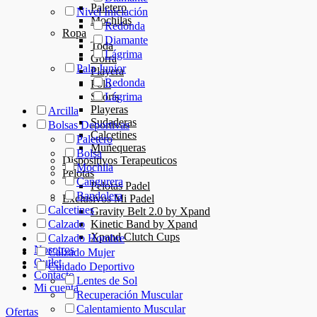
Paletero
Nivel Iniciación
Mochilas
Redonda
Ropa
Diamante
Toda
Lágrima
Gorra
Pala Junior
Playera
Redonda
Polo
Shorts
Lágrima
Playeras
Arcilla
Sudaderas
Bolsas Deportivas
Calcetines
Paletero
Muñequeras
Bolsa
Dispositivos Terapeuticos
Mochila
Pelotas
Cangurera
Pelotas Padel
Bandolera
Exclusivos Mi Padel
Calcetines
Gravity Belt 2.0 by Xpand
Kinetic Band by Xpand
Calzado
Xpand Clutch Cups
Calzado Hombre
Nosotros
Calzado Mujer
Outlet
Cuidado Deportivo
Contacto
Lentes de Sol
Mi cuenta
Recuperación Muscular
Calentamiento Muscular
Ofertas