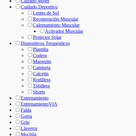
Calzado Mujer
Cuidado Deportivo
Lentes de Sol
Recuperación Muscular
Calentamiento Muscular
Activador Muscular
Protector Solar
Dispositivos Terapeuticos
Plantilla
Codera
Manguito
Camiseta
Calcetin
Rodillera
Tobillera
Shorts
Entrenamiento
EntrenamientoVIA
Falda
Gorra
Grip
Llaveros
Mochila