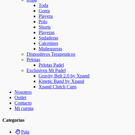
Toda
Gorra
Playera
Polo
Shorts
Playeras
Sudaderas
Calcetines
Muñequeras
Dispositivos Terapeuticos
Pelotas
Pelotas Padel
Exclusivos Mi Padel
Gravity Belt 2.0 by Xpand
Kinetic Band by Xpand
Xpand Clutch Cups
Nosotros
Outlet
Contacto
Mi cuenta
Categorías
Pala