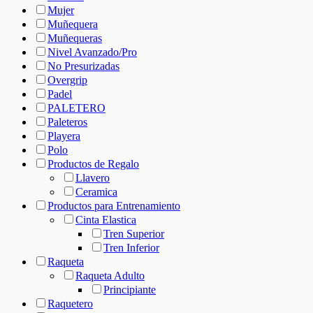
Mujer
Muñequera
Muñequeras
Nivel Avanzado/Pro
No Presurizadas
Overgrip
Padel
PALETERO
Paleteros
Playera
Polo
Productos de Regalo
Llavero
Ceramica
Productos para Entrenamiento
Cinta Elastica
Tren Superior
Tren Inferior
Raqueta
Raqueta Adulto
Principiante
Raquetero