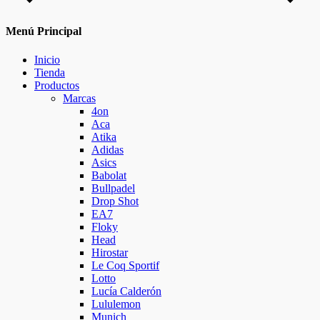
Menú Principal
Inicio
Tienda
Productos
Marcas
4on
Aca
Atika
Adidas
Asics
Babolat
Bullpadel
Drop Shot
EA7
Floky
Head
Hirostar
Le Coq Sportif
Lotto
Lucía Calderón
Lululemon
Munich