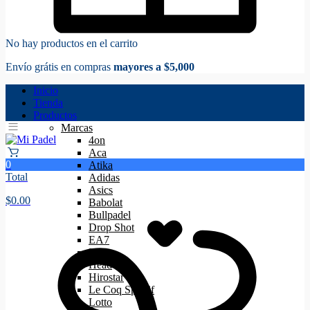
No hay productos en el carrito
Envío grátis en compras
mayores a $5,000
Inicio
Tienda
Productos
Marcas
4on
Aca
0
Atika
Total
Adidas
Asics
$
0.00
Babolat
Bullpadel
Drop Shot
EA7
Floky
Head
Hirostar
Le Coq Sportif
Lotto