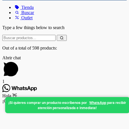
Tienda
Buscar
Outlet
Type a few things below to search
Out of a total of 598 products:
Abrir chat
1
Hola 👋
¡Cuéntanos en qué podemos ayudarte!
¡Si quieres comprar un producto escríbenos por
WhatsApp
para recibir
atención personalizada e inmediata!