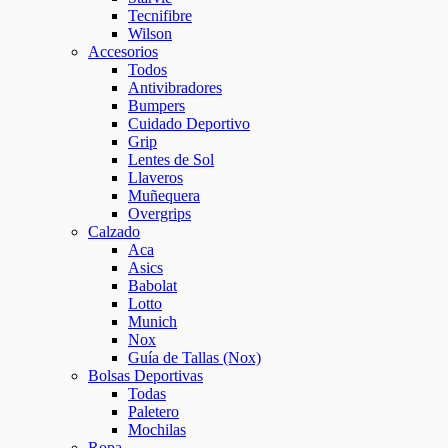
Tecnifibre
Wilson
Accesorios
Todos
Antivibradores
Bumpers
Cuidado Deportivo
Grip
Lentes de Sol
Llaveros
Muñequera
Overgrips
Calzado
Aca
Asics
Babolat
Lotto
Munich
Nox
Guía de Tallas (Nox)
Bolsas Deportivas
Todas
Paletero
Mochilas
Ropa