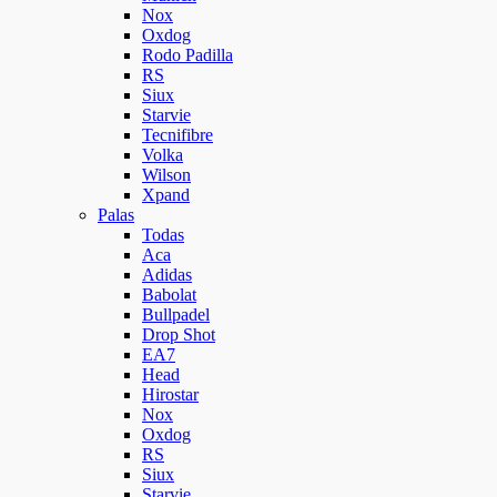
Nox
Oxdog
Rodo Padilla
RS
Siux
Starvie
Tecnifibre
Volka
Wilson
Xpand
Palas
Todas
Aca
Adidas
Babolat
Bullpadel
Drop Shot
EA7
Head
Hirostar
Nox
Oxdog
RS
Siux
Starvie