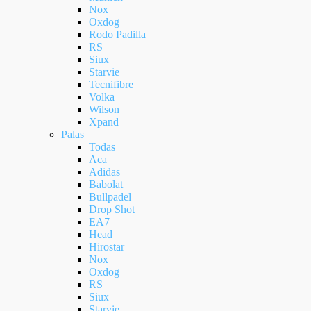
Nox
Oxdog
Rodo Padilla
RS
Siux
Starvie
Tecnifibre
Volka
Wilson
Xpand
Palas
Todas
Aca
Adidas
Babolat
Bullpadel
Drop Shot
EA7
Head
Hirostar
Nox
Oxdog
RS
Siux
Starvie