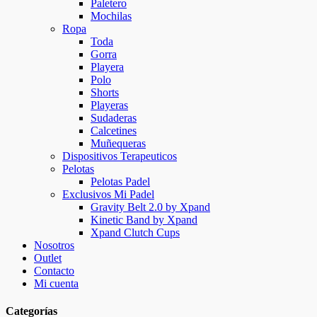
Paletero
Mochilas
Ropa
Toda
Gorra
Playera
Polo
Shorts
Playeras
Sudaderas
Calcetines
Muñequeras
Dispositivos Terapeuticos
Pelotas
Pelotas Padel
Exclusivos Mi Padel
Gravity Belt 2.0 by Xpand
Kinetic Band by Xpand
Xpand Clutch Cups
Nosotros
Outlet
Contacto
Mi cuenta
Categorías