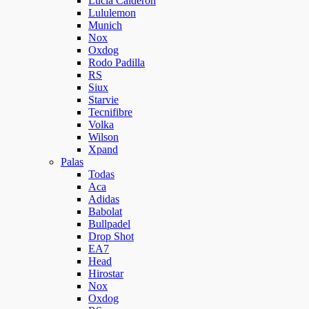
Lucía Calderón
Lululemon
Munich
Nox
Oxdog
Rodo Padilla
RS
Siux
Starvie
Tecnifibre
Volka
Wilson
Xpand
Palas
Todas
Aca
Adidas
Babolat
Bullpadel
Drop Shot
EA7
Head
Hirostar
Nox
Oxdog