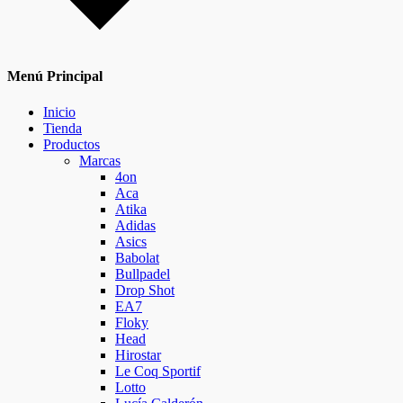
Menú Principal
Inicio
Tienda
Productos
Marcas
4on
Aca
Atika
Adidas
Asics
Babolat
Bullpadel
Drop Shot
EA7
Floky
Head
Hirostar
Le Coq Sportif
Lotto