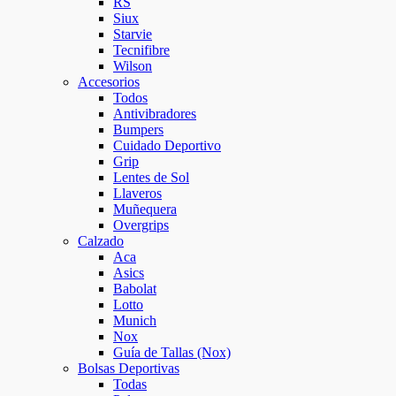
RS
Siux
Starvie
Tecnifibre
Wilson
Accesorios
Todos
Antivibradores
Bumpers
Cuidado Deportivo
Grip
Lentes de Sol
Llaveros
Muñequera
Overgrips
Calzado
Aca
Asics
Babolat
Lotto
Munich
Nox
Guía de Tallas (Nox)
Bolsas Deportivas
Todas