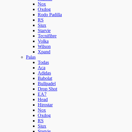
Nox
Oxdog
Rodo Padilla
RS
Siux
Starvie
Tecnifibre
Volka
Wilson
Xpand
Palas
Todas
Aca
Adidas
Babolat
Bullpadel
Drop Shot
EA7
Head
Hirostar
Nox
Oxdog
RS
Siux
Starvie