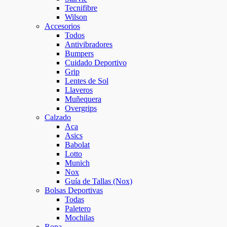
Tecnifibre
Wilson
Accesorios
Todos
Antivibradores
Bumpers
Cuidado Deportivo
Grip
Lentes de Sol
Llaveros
Muñequera
Overgrips
Calzado
Aca
Asics
Babolat
Lotto
Munich
Nox
Guía de Tallas (Nox)
Bolsas Deportivas
Todas
Paletero
Mochilas
Ropa