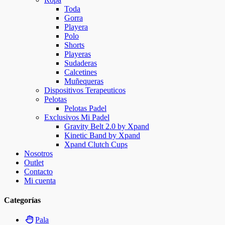
Toda
Gorra
Playera
Polo
Shorts
Playeras
Sudaderas
Calcetines
Muñequeras
Dispositivos Terapeuticos
Pelotas
Pelotas Padel
Exclusivos Mi Padel
Gravity Belt 2.0 by Xpand
Kinetic Band by Xpand
Xpand Clutch Cups
Nosotros
Outlet
Contacto
Mi cuenta
Categorías
Pala