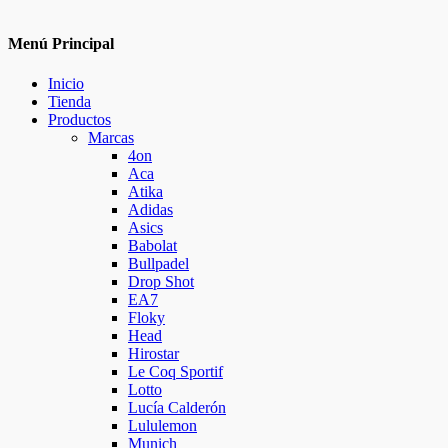
Menú Principal
Inicio
Tienda
Productos
Marcas
4on
Aca
Atika
Adidas
Asics
Babolat
Bullpadel
Drop Shot
EA7
Floky
Head
Hirostar
Le Coq Sportif
Lotto
Lucía Calderón
Lululemon
Munich