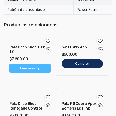
Patrón de encordado
Power Foam
Productos relacionados
Pala Drop Shot X-Drive
SwiftGrip 4on
1.0
$
600.00
$
7,200.00
Comprar
Leer más
Pala Drop Shot
Pala RS Cobra Apex
Renegade Control
Womens Ed Pink
$
5,000.00
$
3,500.00