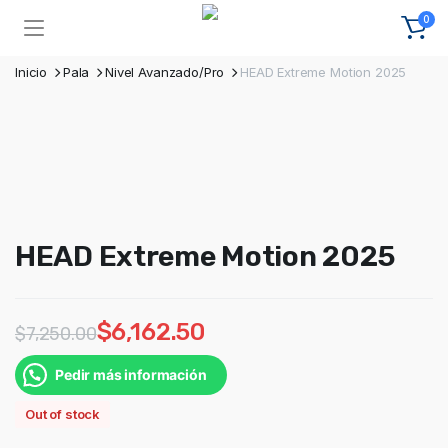
0
Inicio
Pala
Nivel Avanzado/Pro
HEAD Extreme Motion 2025
HEAD Extreme Motion 2025
$
6,162.50
$
7,250.00
Pedir más información
Out of stock