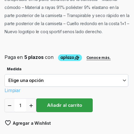
cómodo – Material a rayas 91% poliéster 9% elastano en la
parte posterior de la camiseta – Transpirable y seco rápido en la
parte posterior de la camiseta – Cuello redondo en la costa 1×1 –
Nuevo logotipo le coq sportif senos lado derecho.
Medida
Limpiar
Playera
Añadir al carrito
Le
Coq
Sportif
Agregar a Wishlist
Junior
Azul