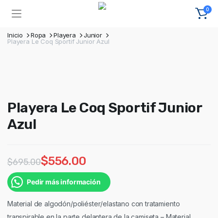
0
Inicio
Ropa
Playera
Junior
Playera Le Coq Sportif Junior Azul
Playera Le Coq Sportif Junior
Azul
$
556.00
$
695.00
Pedir más información
Material de algodón/poliéster/elastano con tratamiento
transpirable en la parte delantera de la camiseta – Material