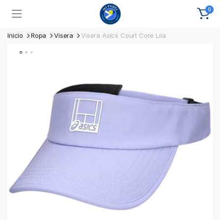
0
Inicio
Ropa
Visera
Visera Asics Court Core Lila