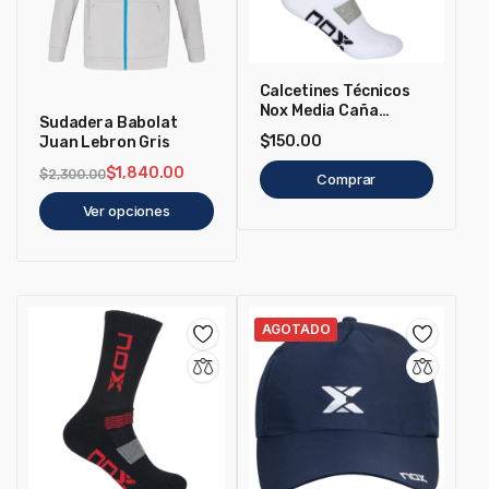
Calcetines Técnicos
Nox Media Caña
Sudadera Babolat
Blanco/Azul
$
150.00
Juan Lebron Gris
$
1,840.00
$
2,300.00
Comprar
Ver opciones
AGOTADO