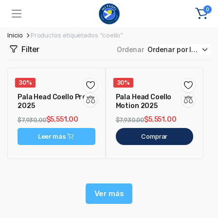
0
Inicio
Productos etiquetados “coello”
Filter
Ordenar
30%
30%
Pala Head Coello Pro
Pala Head Coello
2025
Motion 2025
$
5,551.00
$
5,551.00
$
7,930.00
$
7,930.00
Leer más
Comprar
Ver más