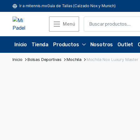
Ir a mitennis.mx
Guía de Tallas (Calzado Nox y Munich)
Menú
Inicio
Tienda
Productos
Nosotros
Outlet
Inicio
Bolsas Deportivas
Mochila
Mochila Nox Luxury Master