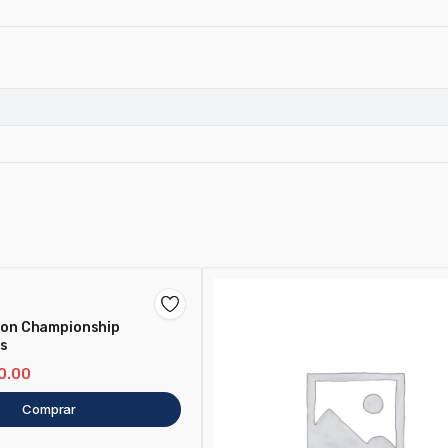
lson Championship
ss
0.00
Comprar