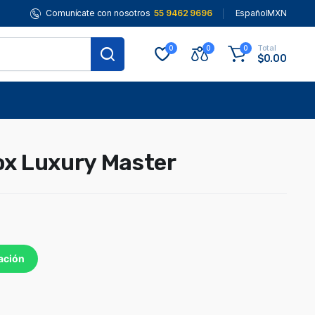
Comunícate con nosotros
55 9462 9696
Español
MXN
Total
0
0
0
$
0.00
ox Luxury Master
ación