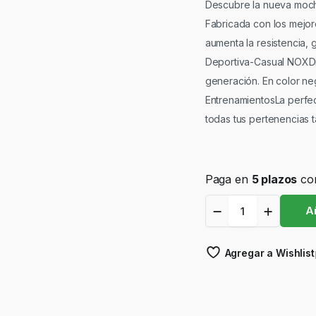
Descubre la nueva moch
Fabricada con los mejore
aumenta la resistencia,
Deportiva-Casual NOXDis
generación. En color ne
EntrenamientosLa perfect
todas tus pertenencias t
Mochila
Añ
Nox
Luxury
Master
Agregar a Wishlist
quantity