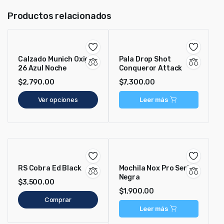
Productos relacionados
Calzado Munich Oxigen
Pala Drop Shot
26 Azul Noche
Conqueror Attack
$
2,790.00
$
7,300.00
Ver opciones
Leer más
RS Cobra Ed Black
Mochila Nox Pro Series
Negra
$
3,500.00
$
1,900.00
Comprar
Leer más