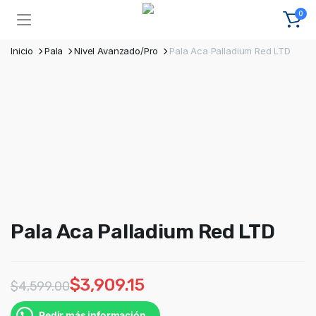
0
Inicio
Pala
Nivel Avanzado/Pro
Pala Aca Palladium Red LTD
Pala Aca Palladium Red LTD
$
3,909.15
$
4,599.00
Pedir más información