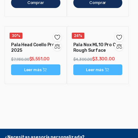
Comprar
Comprar
30%
24%
Pala Head Coello Pro
Pala Nox ML10 Pro Cup
2025
Rough Surface
$
5,551.00
$
3,300.00
$
7,930.00
$
4,300.00
Leer más
Leer más
¿Necesitas asesoría personalizada?