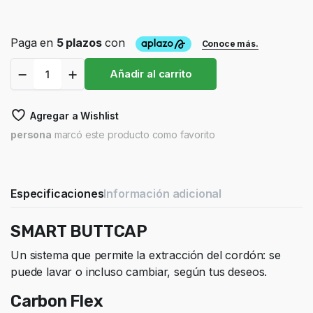
Pala
Añadir al carrito
Babolat
Technical
Veron
Agregar a Wishlist
2025
quantity
persona
marcó este producto como favorito
Especificaciones
Información adicional
SMART BUTTCAP
Un sistema que permite la extracción del cordón: se
puede lavar o incluso cambiar, según tus deseos.
Carbon Flex