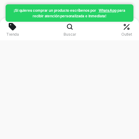
¡Si quieres comprar un producto escríbenos por
WhatsApp
para
recibir atención personalizada e inmediata!
Tienda
Buscar
Outlet
¿Necesitas asesoría personalizada?
Para el equipo de Mi Padel será un placer
apoyarte con la asesoría que necesitas
con el fin de obtengas el equipo adecuado
para tus necesidades.
Mi cuenta
Política de devolución
Políticas de privacidad
Términos y condiciones
Términos de Garantía