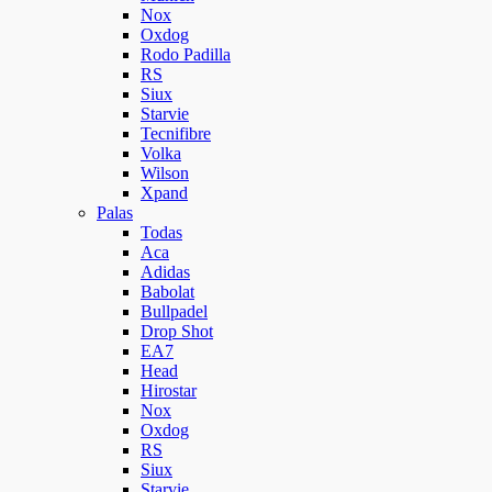
Nox
Oxdog
Rodo Padilla
RS
Siux
Starvie
Tecnifibre
Volka
Wilson
Xpand
Palas
Todas
Aca
Adidas
Babolat
Bullpadel
Drop Shot
EA7
Head
Hirostar
Nox
Oxdog
RS
Siux
Starvie