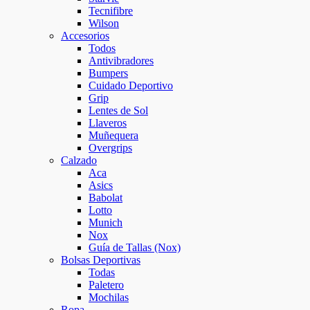
Tecnifibre
Wilson
Accesorios
Todos
Antivibradores
Bumpers
Cuidado Deportivo
Grip
Lentes de Sol
Llaveros
Muñequera
Overgrips
Calzado
Aca
Asics
Babolat
Lotto
Munich
Nox
Guía de Tallas (Nox)
Bolsas Deportivas
Todas
Paletero
Mochilas
Ropa