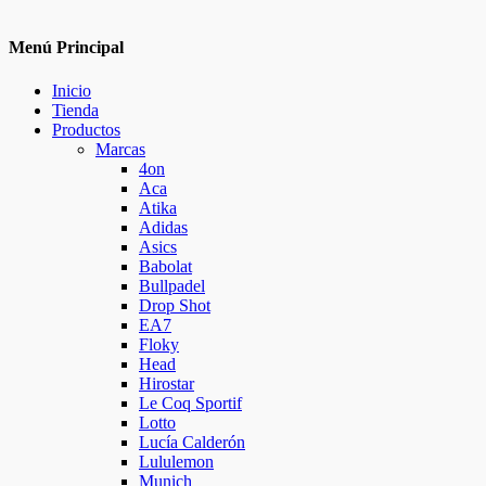
Menú Principal
Inicio
Tienda
Productos
Marcas
4on
Aca
Atika
Adidas
Asics
Babolat
Bullpadel
Drop Shot
EA7
Floky
Head
Hirostar
Le Coq Sportif
Lotto
Lucía Calderón
Lululemon
Munich