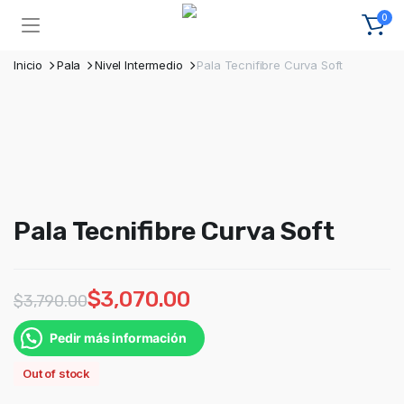
0
Inicio
Pala
Nivel Intermedio
Pala Tecnifibre Curva Soft
Pala Tecnifibre Curva Soft
$
3,070.00
$
3,790.00
Pedir más información
Out of stock