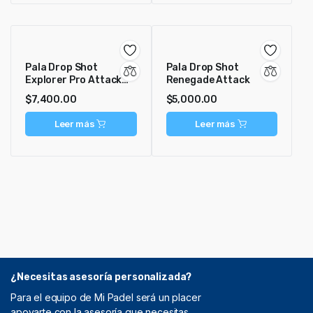
Pala Drop Shot
Pala Drop Shot
Explorer Pro Attack
Renegade Attack
Campa
$
7,400.00
$
5,000.00
Leer más
Leer más
¿Necesitas asesoría personalizada?
Para el equipo de Mi Padel será un placer
apoyarte con la asesoría que necesitas