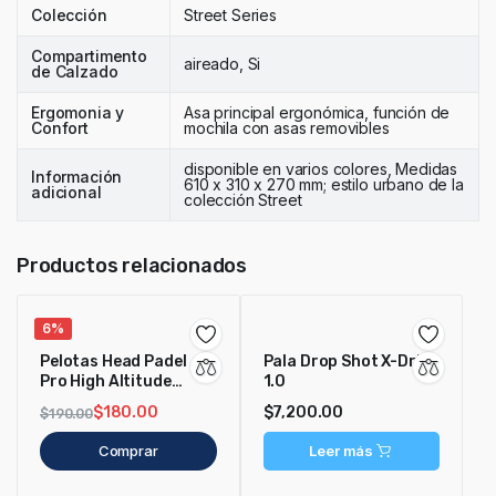
Colección
Street Series
Compartimento
aireado, Si
de Calzado
Ergomonia y
Asa principal ergonómica, función de
Confort
mochila con asas removibles
disponible en varios colores, Medidas
Información
610 x 310 x 270 mm; estilo urbano de la
adicional
colección Street
Productos relacionados
6%
Pelotas Head Padel
Pala Drop Shot X-Drive
Pro High Altitude
1.0
Presurizadas
$
180.00
$
7,200.00
$
190.00
Comprar
Leer más