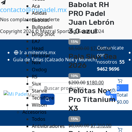
Babolat RH
Aca
contacto@mipadel.mx
PRO Padel
Adidas
Nos complacerá atenderte
Babolat
Juan Lebrón
Bullpadel
3.0 azul
Copyright 2024 © Mistral Sporting Goods 2024
Drop Shot
EA7
15%
Comunícate
$
8,500.00
$
7,225.00
Head
Ir a mitennis.mx
con
Pala Siux Gea
Hirostar
Guía de Tallas (Calzado Nox y Munich)
nosotros
55
Nox
2026
9462 9696
Oxdog
10%
RS
$
200.00
$
180.00
Siux
0
Pelotas Nox
Starvie
0
Menú
Total
0
Tecnifibre
Pro Titanium
$
0.00
Wilson
X3
Accesorios
Todos
15%
$
8,600.00
$
7,310.00
Antivibradores