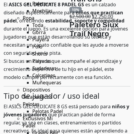
Paletero
El
ASICS GEL DEDICATE 8 PADEL GS
es un calzado
10%
Mochilas
diseñado específicamente para
niños que practican
$
2,500.00
$
2,250.00
Ropa
pádel
, ofreciendo
estabilidad, soporte y comodidad
Paletero Siux
Toda
durante el juego. Es una excelente opción para jóvenes
Trail Negro
Gorra
jugadores que están desarrollando su técnica y
Playera
necesitan un zapato confiable que les ayude a moverse
Polo
con seguridad en la pista.
Shorts
Si buscas un calzado que acompañe el aprendizaje y
Playeras
Sudaderas
crecimiento deportivo de tu hijo en el pádel, este
Calcetines
modelo cumple perfectamente con esa función.
Muñequeras
Dispositivos
Tipo de jugador / uso ideal
Terapeuticos
Pelotas
El ASICS GEL?DEDICATE 8 GS está pensado para
niños y
Pelotas Padel
jóvenes jugadores
que practican pádel de forma
Exclusivos Mi
regular, ya sea en clases, entrenamientos o partidos
Padel
recreativos. Es ideal para quienes están aprendiendo a
Gravity Belt