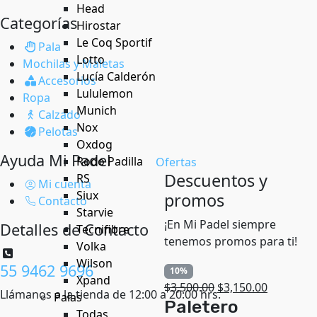
Head
Categorías
Hirostar
Le Coq Sportif
Pala
Lotto
Mochilas y Maletas
Lucía Calderón
Accesorios
Lululemon
Ropa
Munich
Calzado
Nox
Pelotas
Oxdog
Ayuda Mi Padel
Rodo Padilla
Ofertas
Descuentos y
RS
Mi cuenta
Siux
promos
Contacto
Starvie
¡En Mi Padel siempre
Detalles de Contacto
Tecnifibre
tenemos promos para ti!
Volka
Wilson
55 9462 9696
10%
Xpand
$
3,500.00
$
3,150.00
Llámanos a la tienda de 12:00 a 20:00 hrs.
Palas
Paletero
Todas