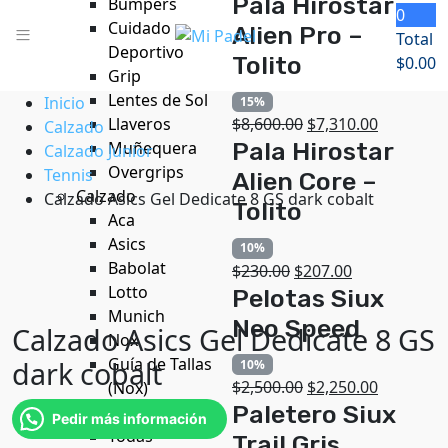
Pala Hirostar
Bumpers
0
Cuidado
Alien Pro –
Total
Deportivo
Tolito
$
0.00
Grip
Lentes de Sol
Inicio
15%
Llaveros
$
8,600.00
$
7,310.00
Calzado
Pala Hirostar
Muñequera
Calzado Junior
Overgrips
Tennis
Alien Core –
Calzado
Calzado Asics Gel Dedicate 8 GS dark cobalt
Tolito
Aca
Asics
10%
Babolat
$
230.00
$
207.00
Lotto
Pelotas Siux
Munich
Neo Speed
Calzado Asics Gel Dedicate 8 GS
Nox
Guía de Tallas
dark cobalt
10%
$
2,500.00
$
2,250.00
(Nox)
Paletero Siux
Bolsas Deportivas
Pedir más información
Todas
Trail Gris