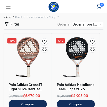
0
Inicio
Productos etiquetados “Light”
Filter
Ordenar
15%
10%
Pala Adidas Cross IT
Pala Adidas Metalbone
Light 2026 Martita
Team Light 2026
Ortega
$
6,970.00
$
4,905.00
$
8,200.00
$
5,450.00
Comprar
Comprar