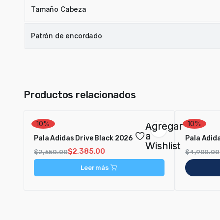
Tamaño Cabeza
Patrón de encordado
Productos relacionados
10%
10%
Agregar
a
Pala Adidas Drive Black 2026
Pala Adid
Wishlist
$
2,385.00
$
2,650.00
$
4,900.00
Leer más