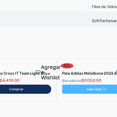
Fibra de Vidrio
Soft Performa
15%
Agregar
a
as Cross IT Team Light 2026
Pala A
Wishlist
$
4,410.00
$
9,052.50
$
10,650.00
Comprar
Leer más