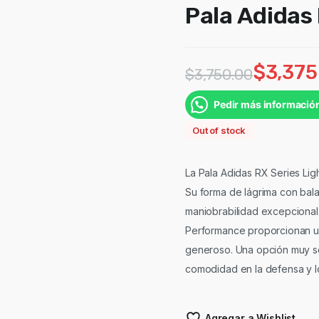
Pala Adidas
$
3,375
$
3,750.00
Pedir más informació
Out of stock
La Pala Adidas RX Series Lig
Su forma de lágrima con bal
maniobrabilidad excepcional.
Performance proporcionan un
generoso. Una opción muy sól
comodidad en la defensa y lo
Agregar a Wishlist