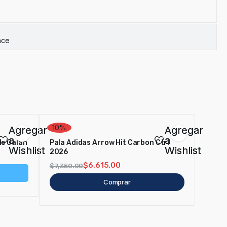
nce
10%
Agregar
Agregar
a
a
didas Metalbone 2026 Ale Galán
Pala Adidas Arrow Hit Carbon Ctrl
Wishlist
Wishlist
2026
$
6,615.00
$
7,350.00
Comprar