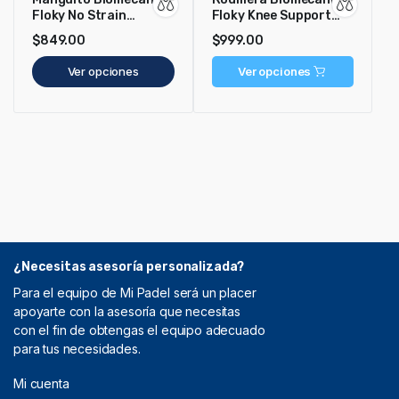
Floky No Strain
Floky Knee Support
Evolution Artic
Blanca
$
849.00
$
999.00
Radiance
Ver opciones
Ver opciones
¿Necesitas asesoría personalizada?
Para el equipo de Mi Padel será un placer
apoyarte con la asesoría que necesitas
con el fin de obtengas el equipo adecuado
para tus necesidades.
Mi cuenta