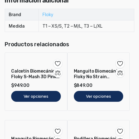
Información adicional
Brand
Floky
Medida
T1 – XS/S, T2 – M/L, T3 – L/XL
Productos relacionados
Calcetín Biomecánico
Manguito Biomecánico
Floky S-Mash 3D Pink
Floky No Strain
Nebula
Evolution Ice Comet
$
949.00
$
849.00
Ver opciones
Ver opciones
Manguito Biomecánico
Rodillera Biomecánica