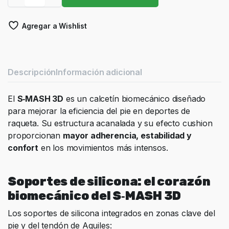
Floky
S-
Agregar a Wishlist
Mash
3D
Blue
Supernova
quantity
Descripción
Información adicional
El
S‑MASH 3D
es un calcetín biomecánico diseñado
para mejorar la eficiencia del pie en deportes de
raqueta. Su estructura acanalada y su efecto cushion
proporcionan
mayor adherencia, estabilidad y
confort
en los movimientos más intensos.
Soportes de silicona: el corazón
biomecánico del S‑MASH 3D
Los soportes de silicona integrados en zonas clave del
pie y del tendón de Aquiles: