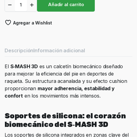
Calcetín
Añadir al carrito
Biomecánico
Floky
S-
Agregar a Wishlist
Mash
3D
Pink
Nebula
quantity
Descripción
Información adicional
El
S‑MASH 3D
es un calcetín biomecánico diseñado
para mejorar la eficiencia del pie en deportes de
raqueta. Su estructura acanalada y su efecto cushion
proporcionan
mayor adherencia, estabilidad y
confort
en los movimientos más intensos.
Soportes de silicona: el corazón
biomecánico del S‑MASH 3D
Los soportes de silicona integrados en zonas clave del