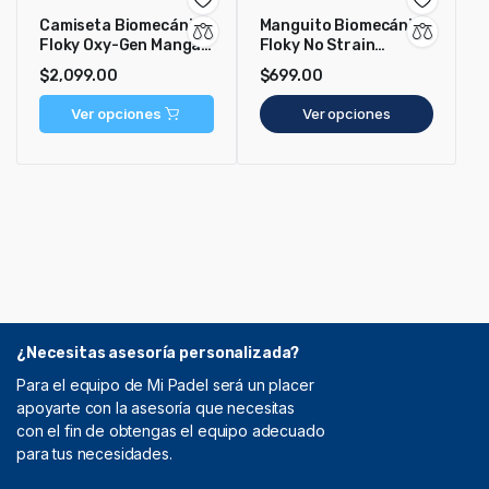
Camiseta Biomecánica
Manguito Biomecánico
Floky Oxy-Gen Manga
Floky No Strain
Larga Negro
Evolution Blanco
$
2,099.00
$
699.00
Ver opciones
Ver opciones
¿Necesitas asesoría personalizada?
Para el equipo de Mi Padel será un placer
apoyarte con la asesoría que necesitas
con el fin de obtengas el equipo adecuado
para tus necesidades.